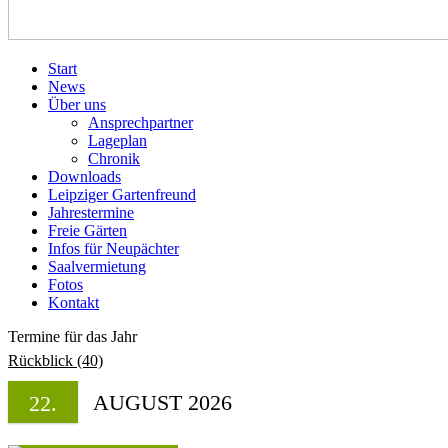
Start
News
Über uns
Ansprechpartner
Lageplan
Chronik
Downloads
Leipziger Gartenfreund
Jahrestermine
Freie Gärten
Infos für Neupächter
Saalvermietung
Fotos
Kontakt
Termine für das Jahr
Rückblick (40)
AUGUST 2026
22.